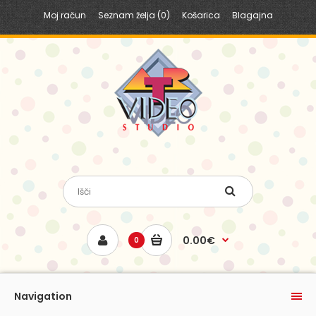
Moj račun
Seznam želja (0)
Košarica
Blagajna
0.00€
0
Navigation