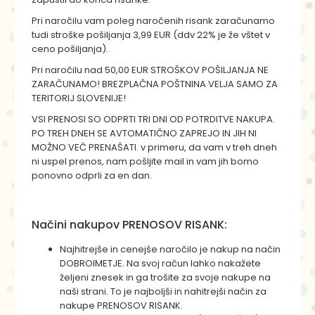
Pri naročilu vam poleg naročenih risank zaračunamo
tudi stroške pošiljanja 3,99 EUR (ddv 22% je že vštet v
ceno pošiljanja).
Pri naročilu nad 50,00 EUR STROŠKOV POŠILJANJA NE
ZARAČUNAMO! BREZPLAČNA POŠTNINA VELJA SAMO ZA
TERITORIJ SLOVENIJE!
VSI PRENOSI SO ODPRTI TRI DNI OD POTRDITVE NAKUPA.
PO TREH DNEH SE AVTOMATIČNO ZAPREJO IN JIH NI
MOŽNO VEČ PRENAŠATI. v primeru, da vam v treh dneh
ni uspel prenos, nam pošljite mail in vam jih bomo
ponovno odprli za en dan.
Načini nakupov PRENOSOV RISANK:
Najhitrejše in cenejše naročilo je nakup na način
DOBROIMETJE. Na svoj račun lahko nakažete
željeni znesek in ga trošite za svoje nakupe na
naši strani. To je najboljši in nahitrejši način za
nakupe PRENOSOV RISANK.