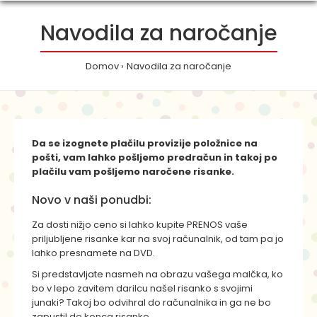
Navodila za naročanje
Domov
Navodila za naročanje
Da se izognete plačilu provizije položnice na
pošti, vam lahko pošljemo predračun in takoj po
plačilu vam pošljemo naročene risanke.
Novo v naši ponudbi:
Za dosti nižjo ceno si lahko kupite PRENOS vaše
priljubljene risanke kar na svoj računalnik, od tam pa jo
lahko presnamete na DVD.
Si predstavljate nasmeh na obrazu vašega malčka, ko
bo v lepo zavitem darilcu našel risanko s svojimi
junaki? Takoj bo odvihral do računalnika in ga ne bo
zapustil do konca risanke.