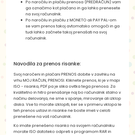
Po naročilu in plačilu prenosa (PREDRAČUN) vam
ga označimo kot plačano in ga lahko prenesete
na svoj računalnik.
Po naročilu in plačilu z MONETO ali PAY PAL-om
se vam prenos takoj avtomatsko omogoči in ga
tudi lahko začnete takoj prenašati na svoj
računalnik.
Navodila za prenos risanke:
Svoj naročeni in plačani PRENOS dobite v zavihku na
vrhu MOJ RAČUN, PRENOSI. Kliknete prenos, ki je v mapi
ISO - risanka, PDF pa je slika ovitka tega prenosa. Za
kvalitetno in hitro prenašanje naj bo računalnik stalno v
načinu delovanja, ne sme v spanje, mirovanje ali izklop
diska. Vse to morate izklopiti, ker se v primeru vklopa le
teh prenos ustavi in risanke ne boste imeli v celoti
prenešene na vaš računalnik.
Ko imate prenešeno risanko na svojem računalniku
morate ISO datoteko odpreti s programom RAR in