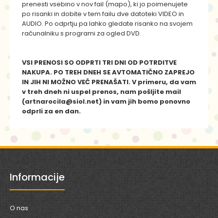
prenesti vsebino v nov fail (mapo), ki jo poimenujete
po risanki in dobite v tem failu dve datoteki VIDEO in
AUDIO. Po odprtju pa lahko gledate risanko na svojem
računalniku s programi za ogled DVD.
VSI PRENOSI SO ODPRTI TRI DNI OD POTRDITVE
NAKUPA. PO TREH DNEH SE AVTOMATIČNO ZAPREJO
IN JIH NI MOŽNO VEČ PRENAŠATI. V primeru, da vam
v treh dneh ni uspel prenos, nam pošljite mail
(artnarocila@siol.net) in vam jih bomo ponovno
odprli za en dan.
Informacije
O nas