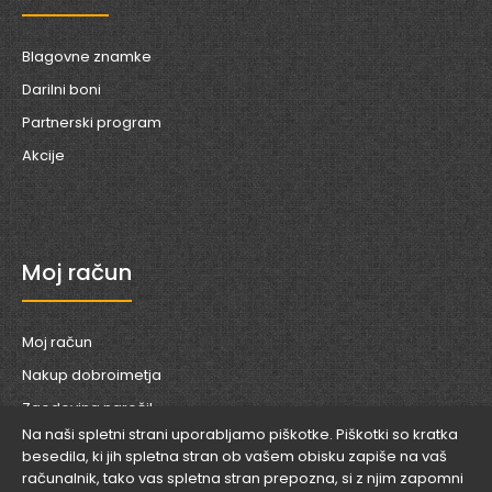
Blagovne znamke
Darilni boni
Partnerski program
Akcije
Moj račun
Moj račun
Nakup dobroimetja
Zgodovina naročil
Na naši spletni strani uporabljamo piškotke. Piškotki so kratka
Seznam želja
besedila, ki jih spletna stran ob vašem obisku zapiše na vaš
Novice
računalnik, tako vas spletna stran prepozna, si z njim zapomni