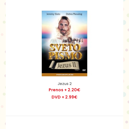
Jeremija
Prenos + 2.20€
DVD + 2.99€
Mladi Jeremija v sanjah vidi angela, ki mu govori, da je
prerok. Več let kasneje postane duhovnik,..
Jezus 2
Prenos + 2.20€
DVD + 2.99€