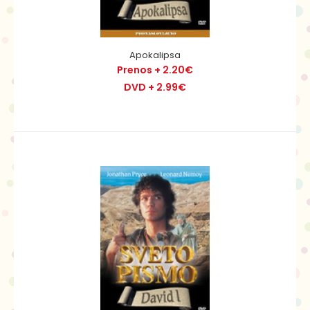
Apokalipsa
Prenos + 2.20€
DVD + 2.99€
Apokalipsa
Prenos + 2.20€
DVD + 2.99€
Piše se leto 90 po Kr., rimskemu cesarstvu vlada
Domicijan, ki se razglasi za vladarja neba in zemlj..