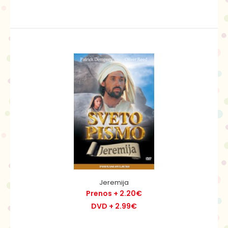
Prenos + 2.20€
DVD + 2.99€
Lepa sirota Hadasa je živela pri sorodniku Mordohaju, ki
jo je imel zelo rad. Perzijski vojaki jo od..
Jeremija
Prenos + 2.20€
DVD + 2.99€