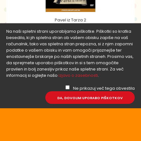
Pavel iz Tarza 2
Prenos + 2.20€
Faraonova hči najde malega Mojzesa v košari ob reki
Na naši spletni strani uporabljamo piškotke. Piškotki so kratka
Nil, ne da bi vedela, da gre za Izraelca, ki g..
besedila, ki jih spletna stran ob vašem obisku zapiše na vaš
računalnik, tako vas spletna stran prepozna, si z njim zapomni
podatke o vašem obisku in vam omogoči prijaznejše ter
enostavnejše brskanje po naših spletnih straneh. Prosimo vas,
da sprejmete uporabo piškotkov in si s tem omogočite
pravilen in bolj zanesljiv prikaz naše spletne strani. Za več
informacij si oglejte našo
izjavo o zasebnosti
.
Ne prikazuj več tega obvestila
DA, DOVOLIM UPORABO PIŠKOTKOV
Mojzes 2