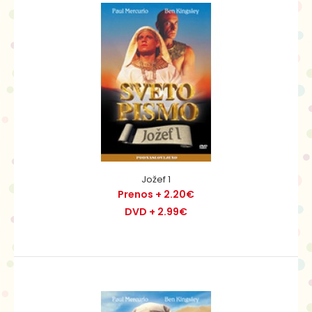
Jezus 1
Prenos + 2.20€
DVD + 2.99€
Jožef 1
Prenos + 2.20€
DVD + 2.99€
Rimski guverner Poncij Pilat pride v nemirno pokrajino
Judejo, kjer Judje životarijo ob visokih da..