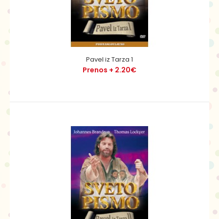
Po sedmih letih v egiptovskem zaporu se Jožefa spomni
njegov gospodar Potifar. Jožef je v zaporu pri..
Pavel iz Tarza 1
Prenos + 2.20€
Mojzes 1
Prenos + 2.20€
DVD + 2.99€