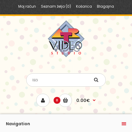
Moj račun
Seznam želja (0)
Košarica
Blagajna
0.00€
0
Navigation