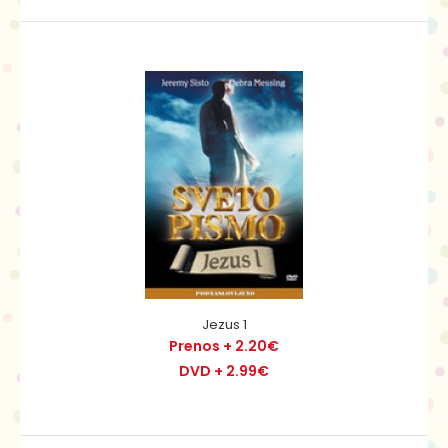
Jakob
Prenos + 2.20€
DVD + 2.99€
Jakob s prevaro dobi očetov blagoslov, ki pripada
njegovemu starejšemu bratu dvojčku Ezavu. da bi se..
Jezus 1
Prenos + 2.20€
DVD + 2.99€