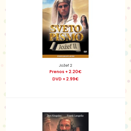
Jezus 2
Jožef 2
Prenos + 2.20€
Prenos + 2.20€
DVD + 2.99€
DVD + 2.99€
Jezusovi govori in čudeži zbirajo vse številnejše
privržence. Nekateri med njimi vodijo v njem duhov..