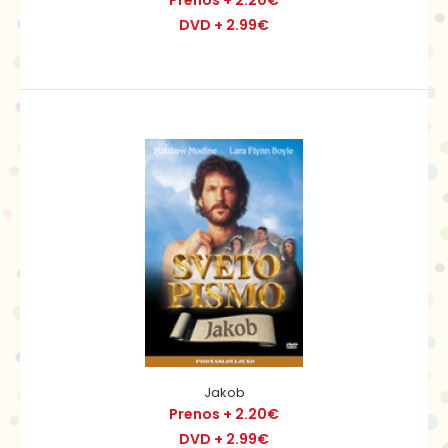
Prenos + 2.20€
DVD + 2.99€
Potem, ko Urija umre, David prevzame njegovo vdovo
Batšebo, ki pričakuje njegovega otroka. Bog ga ka..
Jakob
Prenos + 2.20€
Estera
DVD + 2.99€