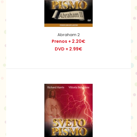
Abraham 2
Prenos + 2.20€
DVD + 2.99€
Abraham 2
Prenos + 2.20€
DVD + 2.99€
Abram uboga nasvet žene Saraje in tako s pomočjo
dekleta Hagare dobita sina Izmaela. Abram ga vzga..