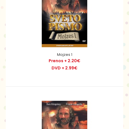
Mojzes 1
Prenos + 2.20€
DVD + 2.99€
Jožef 1
Prenos + 2.20€
DVD + 2.99€
Jakobovega sina Jožefa bratje prodajo v suženjstvo. Pri
bogatem Egipčanu Potifarju napreduje na viso..