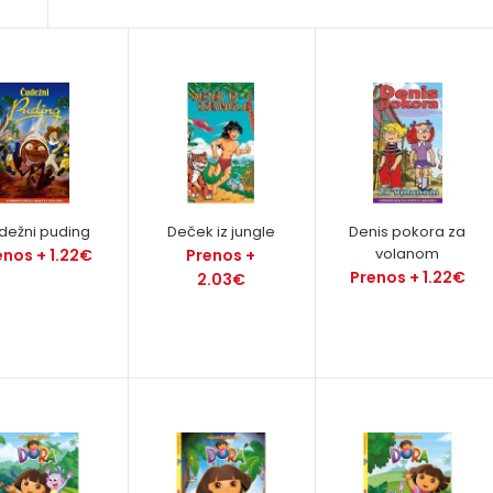
Čudežni puding
Prenos + 1.22€
dežni puding
Deček iz jungle
Denis pokora za
volanom
enos + 1.22€
Prenos +
Prenos + 1.22€
2.03€
Deček iz jungle
Prenos + 2.03€