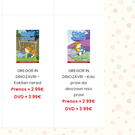
DORA Dogodivščine z glavno junakinjo,
sedemletno Doro, se odvijajo v domišljijskem,
tropskem svetu, ..
GREGOR IN
GREGOR IN
DINOZAVRI -
DINOZAVRI - Kdo
DORA Dogodivščine z glavno junakinjo,
Kakšen nered
pravi da
sedemletno Doro, se odvijajo v domišljijskem,
dinozavri niso
Prenos + 2.99€
tropskem svetu, ..
pravi
DVD + 3.99€
Prenos + 2.99€
DVD + 3.99€