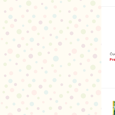
Ču
Pr