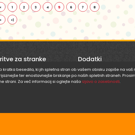
<
1
2
3
4
5
6
7
8
DORA 4
>
>|
DVD + 3.78€
ritve za stranke
Dodatki
so kratka besedila, ki jih spletna stran ob vašem obisku zapiše na vaš 
znejše ter enostavnejše brskanje po naših spletnih straneh. Prosim
akt
Blagovne znamke
ne strani. Za več informacij si oglejte našo
izjavo o zasebnosti
.
evid strani
Darilni boni
Drevo resnice
Partnerski program
Prenos + 1.22€
Akcije