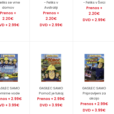
Feliks se vrne
- Feliks v
- Feliks v Švici
domov
Avstraliji
Prenos +
Prenos +
Prenos +
2.20€
2.20€
2.20€
DVD + 2.99€
VD + 2.99€
DVD + 2.99€
Dežna kaplja
Prenos + 2.20€
DVD + 2.99€
SILEC SAMO
GASILEC SAMO
GASILEC SAMO
emirne vode
Pomoč je tukaj
Pripravljeni za
akcijo
enos + 2.99€
Prenos + 2.99€
Prenos + 2.99€
VD + 3.99€
DVD + 3.99€
DVD + 3.99€