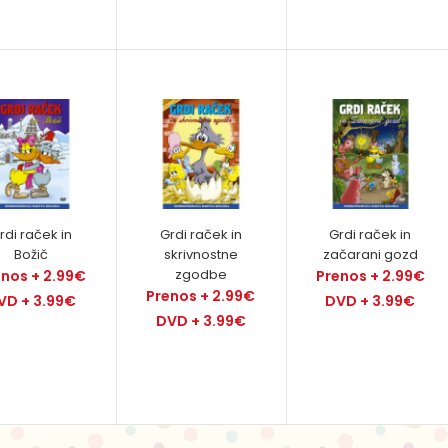
DORA 2
DVD + 3.78€
rdi raček in
Grdi raček in
Grdi raček in
DORA 3
Božič
skrivnostne
začarani gozd
DVD + 3.78€
zgodbe
enos + 2.99€
Prenos + 2.99€
Prenos + 2.99€
VD + 3.99€
DVD + 3.99€
DVD + 3.99€