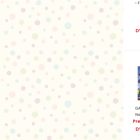
- 
D
GA
N
Pr
D