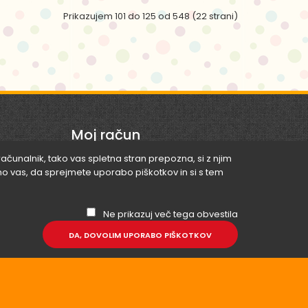
Prikazujem 101 do 125 od 548 (22 strani)
DORA Dogodivščine z glavno junakinjo,
sedemletno Doro, se odvijajo v domišljijskem,
tropskem svetu, ..
Moj račun
računalnik, tako vas spletna stran prepozna, si z njim
o vas, da sprejmete uporabo piškotkov in si s tem
Moj račun
Nakup dobroimetja
Ne prikazuj več tega obvestila
Zgodba se začne na ugledni Črnobradčevi
Zgodovina naročil
akademiji, edini piratski šoli na svetu. Dve posadki
DA, DOVOLIM UPORABO PIŠKOTKOV
Seznam želja
mladih ..
Novice