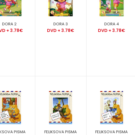
DORA 2
DORA 3
DORA 4
VD + 3.78€
DVD + 3.78€
DVD + 3.78€
Denis pokora za
volanom
Prenos + 1.22€
Deset zapovedi
Prenos + 2.20€
DVD + 2.99€
IKSOVA PISMA
FELIKSOVA PISMA
FELIKSOVA PISMA