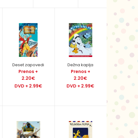
Albert je čudežni puding, ki govori. Uživa, če ga
jedo, ga v posodici nikoli ne zmanjka in se lahko ..
Deset zapovedi
Dežna kaplja
Prenos +
Prenos +
2.20€
2.20€
DVD + 2.99€
DVD + 2.99€
Pridružite se akciji in zabavi v novem risanem filmu
o Takonu, dečku iz džungle. Risanka je polna iz..