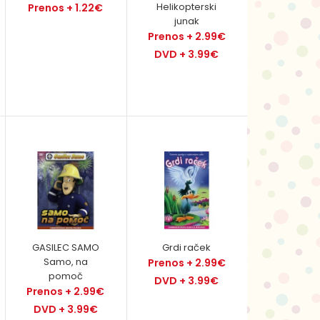
Helikopterski
Prenos + 1.22€
junak
Prenos + 2.99€
DVD + 3.99€
Kapljica ( kapljica čiste vode ), Nimbus ( oblak
vodne pare ) in Ledenko ( kocka zmrznjene vode
) ..
GASILEC SAMO
Grdi raček
Samo, na
Prenos + 2.99€
pomoč
DVD + 3.99€
Prenos + 2.99€
DVD + 3.99€