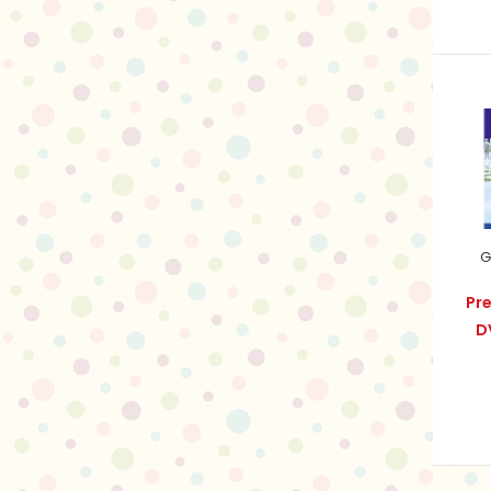
G
Pr
D