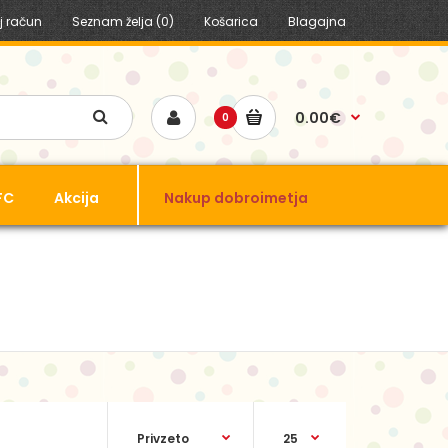
j račun
Seznam želja (0)
Košarica
Blagajna
0.00€
0
FC
Akcija
Nakup dobroimetja