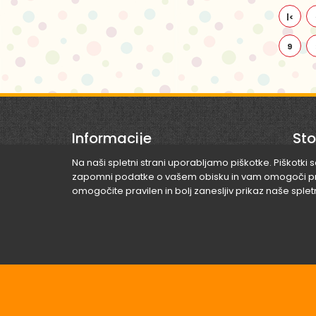
|<
9
Informacije
Sto
Na naši spletni strani uporabljamo piškotke. Piškotki 
zapomni podatke o vašem obisku in vam omogoči prija
O nas
Kont
omogočite pravilen in bolj zanesljiv prikaz naše splet
Navodila za naročanje
Zemlj
Izjava o zasebnosti
Pogoji poslovanja
Dejavnosti Videoart d.o.o.
Pravila nagradne igre