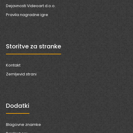
Dejavnosti Videoart d.o.o.
Pravila nagradne igre
Preko hribov in dolin, v deželi, kjer je vse mogoče, živijo
vijolični Tinki Binki, zeleni Dipsi, ru..
Storitve za stranke
Kontakt
Zemljevid strani
Dodatki
Blagovne znamke