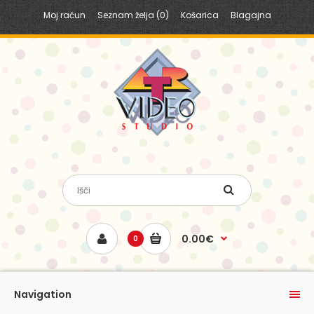
Moj račun
Seznam želja (0)
Košarica
Blagajna
0.00€
0
Navigation