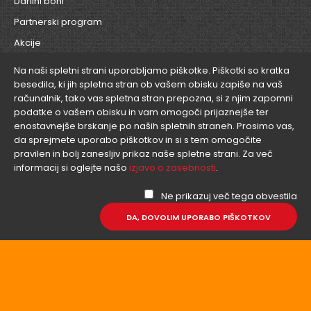
Darilni boni
Partnerski program
Akcije
Na naši spletni strani uporabljamo piškotke. Piškotki so kratka
besedila, ki jih spletna stran ob vašem obisku zapiše na vaš
računalnik, tako vas spletna stran prepozna, si z njim zapomni
podatke o vašem obisku in vam omogoči prijaznejše ter
Moj račun
enostavnejše brskanje po naših spletnih straneh. Prosimo vas,
da sprejmete uporabo piškotkov in si s tem omogočite
pravilen in bolj zanesljiv prikaz naše spletne strani. Za več
Moj račun
informacij si oglejte našo
izjavo o zasebnosti
.
Nakup dobroimetja
Ne prikazuj več tega obvestila
Zgodovina naročil
DA, DOVOLIM UPORABO PIŠKOTKOV
Seznam želja
Novice