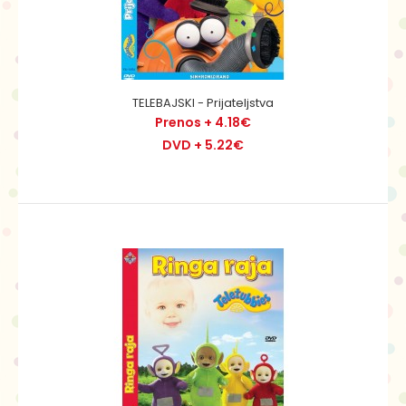
TELEBAJSKI - Prijateljstva
Prenos + 4.18€
DVD + 5.22€
TELEBAJSKI - Prijateljstva
Prenos + 4.18€
DVD + 5.22€
Preko hribov in dolin, v deželi, kjer je vse mogoče, živijo
vijolični Tinki Binki, zeleni Dipsi, ru..