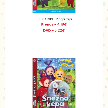
TELEBAJSKI - Ringa raja
Prenos + 4.18€
DVD + 5.22€
TELEBAJSKI - Ringa raja
Prenos + 4.18€
DVD + 5.22€
Preko hribov in dolin, v deželi, kjer je vse mogoče, živijo
vijolični Tinki Binki, zeleni Dipsi, ru..