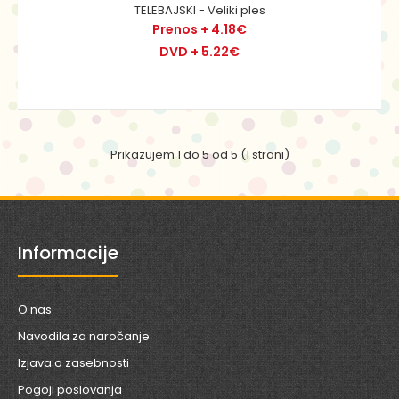
TELEBAJSKI - Veliki ples
Preko hribov in dolin, v deželi, kjer je vse mogoče, živijo
Prenos + 4.18€
vijolični Tinki Binki, zeleni Dipsi, ru..
DVD + 5.22€
Prikazujem 1 do 5 od 5 (1 strani)
Informacije
O nas
TELEBAJSKI - Veliki ples
Navodila za naročanje
Prenos + 4.18€
DVD + 5.22€
Izjava o zasebnosti
Pogoji poslovanja