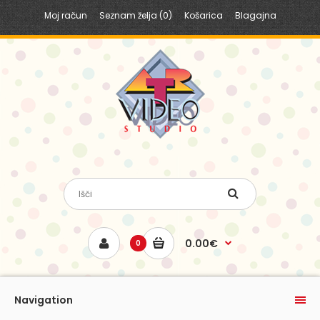
Moj račun
Seznam želja (0)
Košarica
Blagajna
0.00€
0
Navigation