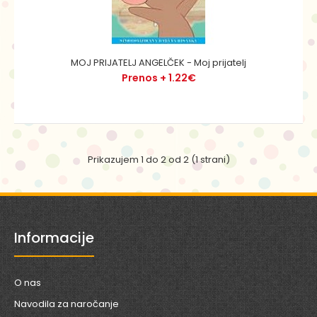
MOJ PRIJATELJ ANGELČEK - Moj prijatelj
Prenos + 1.22€
MOJ PRIJATELJ ANGELČEK - Moj prijatelj
Prenos + 1.22€
Prikazujem 1 do 2 od 2 (1 strani)
Nekega vetrnega dne, ko ptiček Perček obeša
Informacije
nogavice, po zraku prileti miš. Toda to ni navadna miš. ..
O nas
Navodila za naročanje