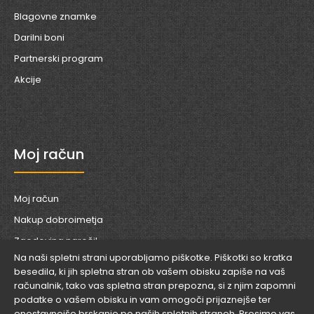
Blagovne znamke
Darilni boni
Partnerski program
Akcije
Moj račun
Moj račun
Nakup dobroimetja
Zgodovina naročil
Na naši spletni strani uporabljamo piškotke. Piškotki so kratka
Seznam želja
besedila, ki jih spletna stran ob vašem obisku zapiše na vaš
Novice
računalnik, tako vas spletna stran prepozna, si z njim zapomni
podatke o vašem obisku in vam omogoči prijaznejše ter
enostavnejše brskanje po naših spletnih straneh. Prosimo vas,