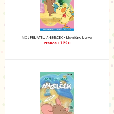
MOJ PRIJATELJ ANGELČEK - Mavrična barva
MOJ PRIJATELJ ANGELČEK - Mavrična barva
Prenos + 1.22€
Prenos + 1.22€
Nekega vetrnega dne, ko ptiček Perček obeša
nogavice, po zraku prileti miš. Toda to ni navadna miš. ..