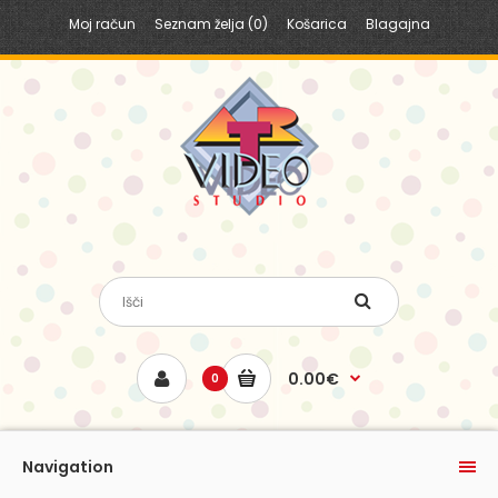
Moj račun
Seznam želja (0)
Košarica
Blagajna
0.00€
0
Navigation