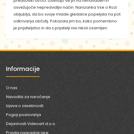
predšolski otroci. Lotevajo se jih na nenavaden in
osvežujoče nepredvidljiv način. Nanizanka Vse o Rozi
obljublja, da bo svoje mlade gledalce popeljala na pot
odkrivanja občutij. Pokazala jim bo, kako pomembno
je prijateljstvo in da s prijatelji nisi nikoli osamljen.
Informacije
O nas
Navodila za naročanje
Izjava o zasebnosti
Pogoji poslovanja
Dejavnosti Videoart d.o.o.
Pravila nagradne igre