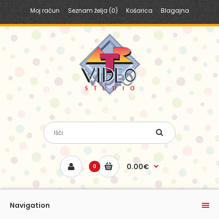
Moj račun
Seznam želja (0)
Košarica
Blagajna
0.00€
0
Navigation