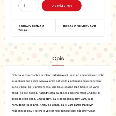
DODAJ V SEZNAM
DODAJ V PRIMERJAVO
ŽELJA
Opis
Nekega večera zasebni detektiv Emil Marlovšek, ki se ob pomoči tajnice Bebe
in upokojenega oﬁcirja Milivoja lahko pohvali le z nekaj najdenimi pobeglimi
kužki, v baru, kjer v prostem času igra klavir, spozna lepo Saro in se vanjo
zaljubi na prvi pogled. Naslednji dan ga obišče podjetnik Maks Grubelič, ki
pogreša svojo ženo. Emil ugotovi, da je pogrešanka prav Sara, in se
nemudoma loti iskanja. Kmalu se izkaže, da je Sara zaradi Maksovih
nečednih poslov, v katere je vpleten tudi sam policijski inšpektor Oman,