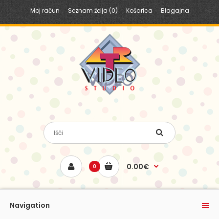
Moj račun
Seznam želja (0)
Košarica
Blagajna
0.00€
0
Navigation