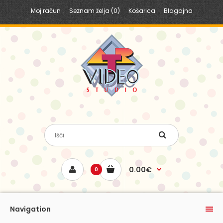
Moj račun
Seznam želja (0)
Košarica
Blagajna
0.00€
0
Navigation