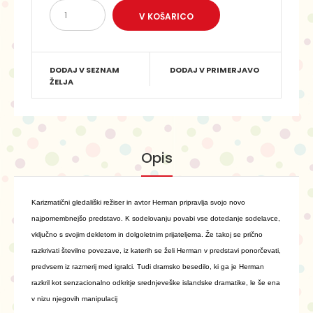
DODAJ V SEZNAM
DODAJ V PRIMERJAVO
ŽELJA
Opis
Karizmatični gledališki režiser in avtor Herman pripravlja svojo novo
najpomembnejšo predstavo. K sodelovanju povabi vse dotedanje sodelavce,
vključno s svojim dekletom in dolgoletnim prijateljema. Že takoj se prično
razkrivati številne povezave, iz katerih se želi Herman v predstavi ponorčevati,
predvsem iz razmerij med igralci. Tudi dramsko besedilo, ki ga je Herman
razkril kot senzacionalno odkritje srednjeveške islandske dramatike, le še ena
v nizu njegovih manipulacij