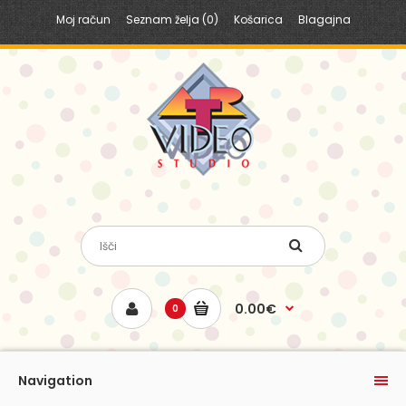
Moj račun
Seznam želja (0)
Košarica
Blagajna
0.00€
0
Navigation