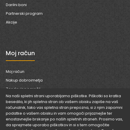
Darilni boni
Partnerski program
Akcije
Moj račun
Moj račun
Nakup dobroimetja
Zgodovina naročil
Na naši spletni strani uporabljamo piškotke. Piškotki so kratka
Seznam želja
besedila, ki jih spletna stran ob vašem obisku zapiše na vaš
Novice
računalnik, tako vas spletna stran prepozna, si z njim zapomni
podatke o vašem obisku in vam omogoči prijaznejše ter
enostavnejše brskanje po naših spletnih straneh. Prosimo vas,
da sprejmete uporabo piškotkov in si s tem omogočite