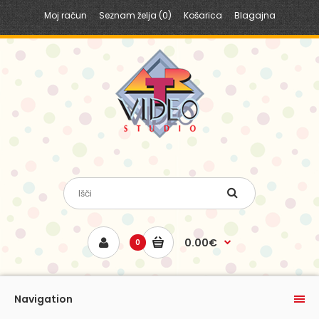
Moj račun
Seznam želja (0)
Košarica
Blagajna
0.00€
0
Navigation