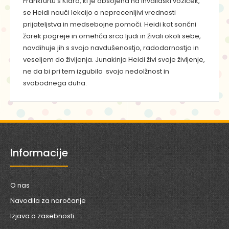
Frankfurtu s Klaro, ki je obsojena na invalidski voziček,
se Heidi nauči lekcijo o neprecenljivi vrednosti
prijateljstva in medsebojne pomoči. Heidi kot sončni
žarek pogreje in omehča srca ljudi in živali okoli sebe,
navdihuje jih s svojo navdušenostjo, radodarnostjo in
veseljem do življenja. Junakinja Heidi živi svoje življenje,
ne da bi pri tem izgubila svojo nedolžnost in
svobodnega duha.
Informacije
O nas
Navodila za naročanje
Izjava o zasebnosti