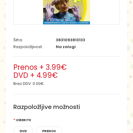
Šifra:
3831093813133
Razpoložljivost:
Na zalogi
Prenos + 3.99€
DVD + 4.99€
Brez DDV:
0.00€
Razpoložljive možnosti
IZBERITE
DVD
PRENOS