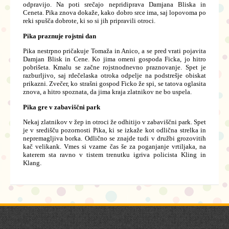
odpravijo. Na poti srečajo nepridiprava Damjana Bliska in
Ceneta. Pika znova dokaže, kako dobro srce ima, saj lopovoma po
reki spušča dobrote, ki so si jih pripravili otroci.
Pika praznuje rojstni dan
Pika nestrpno pričakuje Tomaža in Anico, a se pred vrati pojavita
Damjan Blisk in Cene. Ko jima omeni gospoda Ficka, jo hitro
pobrišeta. Kmalu se začne rojstnodnevno praznovanje. Spet je
razburljivo, saj rdečelaska otroka odpelje na podstrešje obiskat
prikazni. Zvečer, ko strašni gospod Ficko že spi, se tatova oglasita
znova, a hitro spoznata, da jima kraja zlatnikov ne bo uspela.
Pika gre v zabaviščni park
Nekaj zlatnikov v žep in otroci že odhitijo v zabaviščni park. Spet
je v središču pozornosti Pika, ki se izkaže kot odlična strelka in
nepremagljiva borka. Odlično se znajde tudi v družbi grozovitih
kač velikank. Vmes si vzame čas še za poganjanje vrtiljaka, na
katerem sta ravno v tistem trenutku igriva policista Kling in
Klang
.