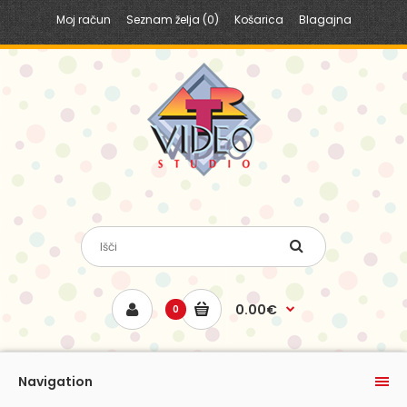
Moj račun
Seznam želja (0)
Košarica
Blagajna
0.00€
0
Navigation