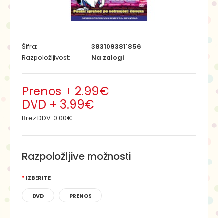
Šifra:
3831093811856
Razpoložljivost:
Na zalogi
Prenos + 2.99€
DVD + 3.99€
Brez DDV:
0.00€
Razpoložljive možnosti
IZBERITE
DVD
PRENOS