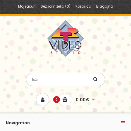
Moj račun
Seznam želja (0)
Košarica
Blagajna
0.00€
0
Navigation