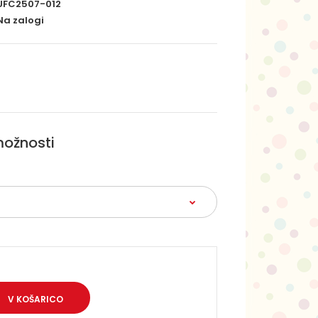
UFC2507-012
a zalogi
možnosti