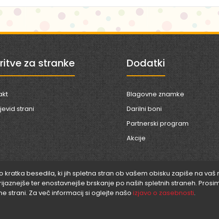
ritve za stranke
Dodatki
akt
Blagovne znamke
evid strani
Darilni boni
Partnerski program
Akcije
so kratka besedila, ki jih spletna stran ob vašem obisku zapiše na vaš 
znejše ter enostavnejše brskanje po naših spletnih straneh. Prosim
ne strani. Za več informacij si oglejte našo
izjavo o zasebnosti
.
Videoart © 2026 |
Analog d.o.o.