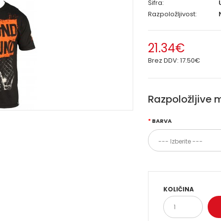
Šifra:
Razpoložljivost:
N
21.34€
Brez DDV:
17.50€
Razpoložljive 
BARVA
KOLIČINA