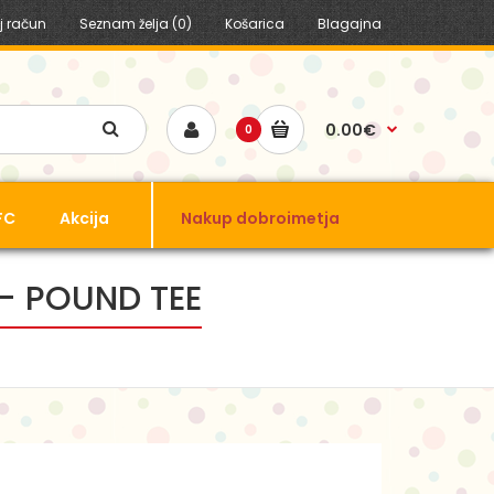
j račun
Seznam želja (0)
Košarica
Blagajna
0.00€
0
FC
Akcija
Nakup dobroimetja
- POUND TEE