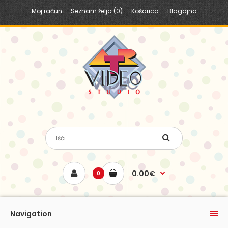
Moj račun
Seznam želja (0)
Košarica
Blagajna
0.00€
0
Navigation