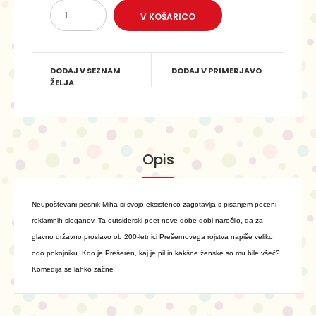
DODAJ V SEZNAM
DODAJ V PRIMERJAVO
ŽELJA
Opis
Neupoštevani pesnik Miha si svojo eksistenco zagotavlja s pisanjem poceni
reklamnih sloganov. Ta outsiderski poet nove dobe dobi naročilo, da za
glavno državno proslavo ob 200-letnici Prešernovega rojstva napiše veliko
odo pokojniku. Kdo je Prešeren, kaj je pil in kakšne ženske so mu bile všeč?
Komedija se lahko začne